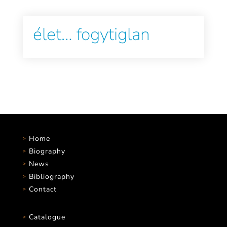
élet… fogytiglan
Home
Biography
News
Bibliography
Contact
Catalogue